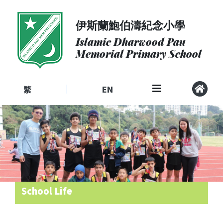
伊斯蘭鮑伯濤紀念小學
About
Us
Islamic Dharwood Pau
Memorial Primary School
Admissions
Curriculum
繁
EN
|
Community
School
Life
Student
Development
Student
Achievement
School Life
School
Places