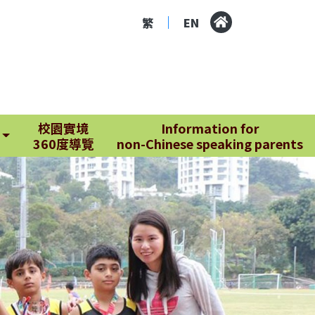
繁
EN
|
校園實境
Information for
360度導覽
non-Chinese speaking parents