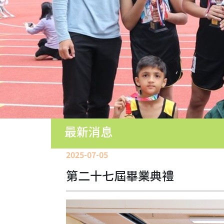
園
生
活
學
生
培
育
學
生
成
最新消息
就
中
2025-07-05
學
學
第二十七屆畢業典禮
位
分
配
結