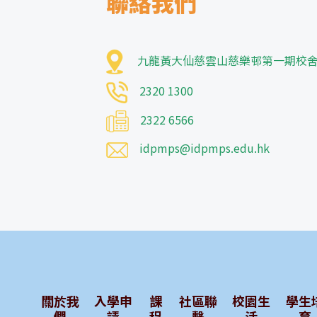
聯絡我們
九龍黃大仙慈雲山慈樂邨第一期校
2320 1300
2322 6566
idpmps@idpmps.edu.hk
關於我
入學申
課
社區聯
校園生
學生
們
請
程
繫
活
育