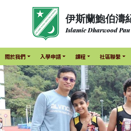
關
伊斯蘭鮑伯濤
於
我
Islamic Dharwood Pau
們
入
學
關於我們
入學申請
課程
社區聯繫
申
請
課
程
社
區
聯
繫
校