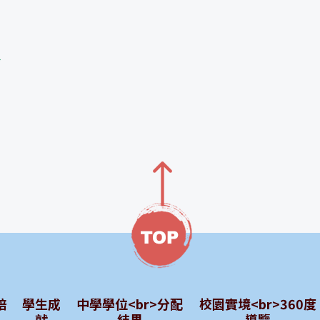
舍
培
學生成
中學學位<br>分配
校園實境<br>360度
就
結果
導覽