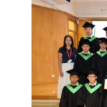
果
校
園
實
境
360
度
導
覽
Information
for
non-Chinese
speaking
parents